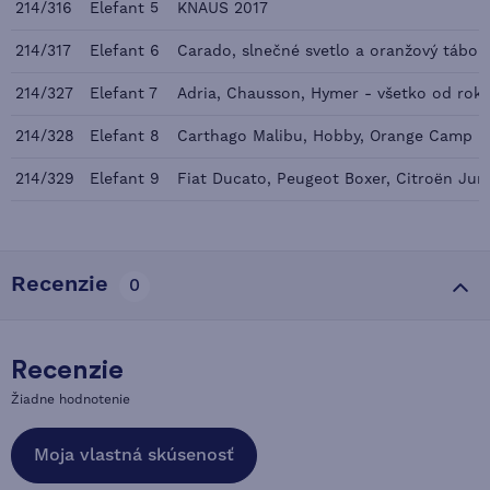
214/316
Elefant 5
KNAUS 2017
214/317
Elefant 6
Carado, slnečné svetlo a oranžový tábor
214/327
Elefant 7
Adria, Chausson, Hymer - všetko od rok
214/328
Elefant 8
Carthago Malibu, Hobby, Orange Camp - 
214/329
Elefant 9
Fiat Ducato, Peugeot Boxer, Citroën Ju
Recenzie
0
Recenzie
Žiadne hodnotenie
Moja vlastná skúsenosť