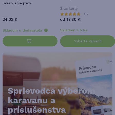
uväzovanie psov
3 varianty
9x
24,02 €
od 17,80 €
Skladom > 5 ks
Skladom u dodavateľa
Vyberte variant
Sprievodca výberom
karavanu a
príslušenstva