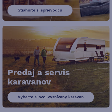
Stiahnite si sprievodcu
Predaj a servis
karavanov
Vyberte si svoj vysnívaný karavan