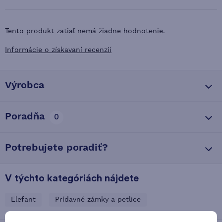
Tento produkt zatiaľ nemá žiadne hodnotenie.
Informácie o získavaní recenzií
Výrobca
Poradňa
0
Potrebujete poradiť?
V týchto kategóriách nájdete
Elefant
Prídavné zámky a petlice