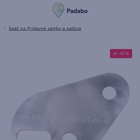
až -23 %