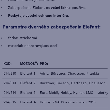
Zaistenie dverí je
okamžité
.
Zabezpečenie Elefant sa
veľmi ľahko
používa.
Poskytuje vysokú ochranu interiéru
.
Parametre dverného zabezpečenia Elefant:
farba: strieborná
materiál: nehrdzavejúca oceľ
KÓD:
MOŽNOSŤ:
PRO:
214/310
Elefant 1
Adria, Bürstner, Chausson, Frankia
214/313
Elefant 2
Bürstner, Carado, Carthago, Chausson, C
214/314
Elefant 3
Eura Mobil, Hobby, Hymer, LMC - všetky 
214/315
Elefant 4
Hobby, KNAUS - obe z roku 2015