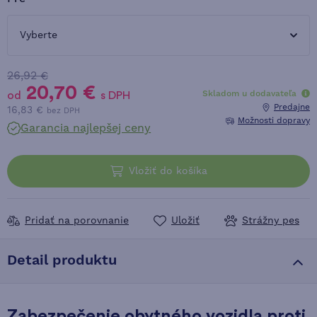
Vyberte
26,92 €
20,70 €
Skladom u dodavateľa
od
s DPH
Predajne
16,83 €
bez DPH
Možnosti dopravy
Garancia najlepšej ceny
Vložiť do košíka
Pridať na porovnanie
Uložiť
Strážny pes
Detail produktu
Zabezpečenie obytného vozidla proti