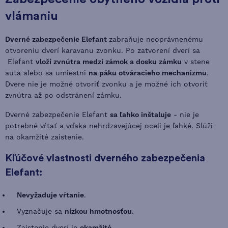
vlámaniu
Dverné zabezpečenie Elefant
zabraňuje neoprávnenému
otvoreniu dverí karavanu zvonku. Po zatvorení dverí sa
Elefant
vloží zvnútra medzi zámok a dosku zámku
v stene
auta alebo sa umiestni
na páku otváracieho mechanizmu
.
Dvere nie je možné otvoriť zvonku a je možné ich otvoriť
zvnútra až po odstránení zámku.
Dverné zabezpečenie Elefant
sa ľahko inštaluje
- nie je
potrebné vŕtať a vďaka nehrdzavejúcej oceli je ľahké. Slúži
na okamžité zaistenie.
Kľúčové vlastnosti dverného zabezpečenia
Elefant:
Nevyžaduje vŕtanie
.
Vyznačuje sa
nízkou hmotnosťou
.