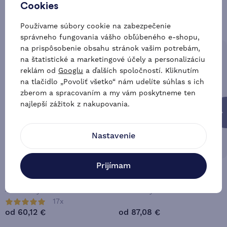
Cookies
Zaujímavé alternatívy
Používame súbory cookie na zabezpečenie
správneho fungovania vášho obľúbeného e-shopu,
na prispôsobenie obsahu stránok vašim potrebám,
až -26 %
Doprava zadarmo
až -5 %
Doprava zadarmo
na štatistické a marketingové účely a personalizáciu
reklám od
Googlu
a ďalších spoločností. Kliknutím
na tlačidlo „Povoliť všetko“ nám udelíte súhlas s ich
zberom a spracovaním a my vám poskytneme ten
najlepší zážitok z nakupovania.
Nastavenie
Prijímam
Zabezpečenie dverí Fiamma
Zabezpečenie dverí Fiamma
Safe Door
Safe Door Magnum
4 varianty
2 varianty
17x
od 60,12 €
od 87,08 €