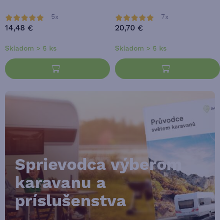
5x
7x
14,48 €
20,70 €
Skladom > 5 ks
Skladom > 5 ks
Sprievodca výberom
karavanu a
príslušenstva