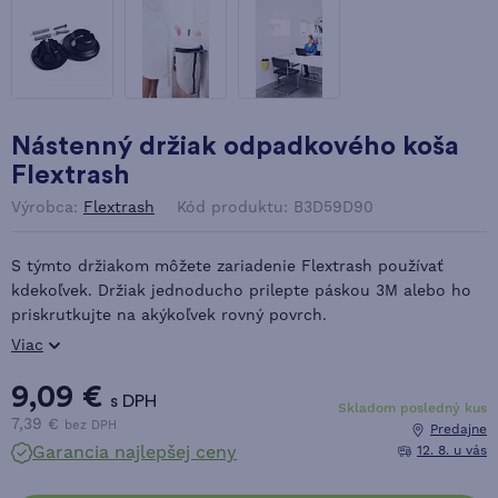
Nástenný držiak odpadkového koša
Flextrash
Výrobca:
Flextrash
Kód produktu: B3D59D90
S týmto držiakom môžete zariadenie Flextrash používať
kdekoľvek. Držiak jednoducho prilepte páskou 3M alebo ho
priskrutkujte na akýkoľvek rovný povrch.
Viac
9,09 €
s DPH
Skladom posledný kus
7,39 €
bez DPH
Predajne
Garancia najlepšej ceny
12. 8. u vás