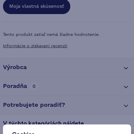
Moja vlastná skúsenosť
Tento produkt zatiaľ nemá žiadne hodnotenie.
Informácie o získavaní recenzií
Výrobca
Poradňa
0
Potrebujete poradiť?
V týchto kategóriách nájdete