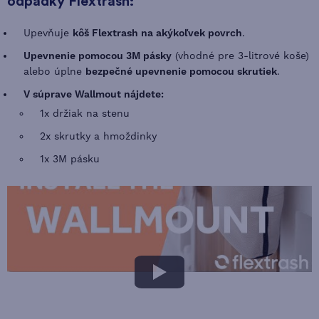
odpadky Flextrash:
Upevňuje
kôš Flextrash na akýkoľvek povrch
.
Upevnenie pomocou 3M pásky
(vhodné pre 3-litrové koše)
alebo úplne
bezpečné upevnenie pomocou skrutiek
.
V súprave Wallmout nájdete:
1x držiak na stenu
2x skrutky a hmoždinky
1x 3M pásku