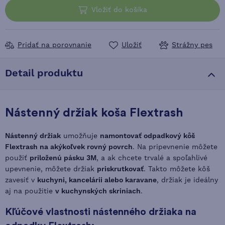
Vložiť do košíka
Pridať na porovnanie
Uložiť
Strážny pes
Detail produktu
Nástenný držiak koša Flextrash
Nástenný držiak
umožňuje
namontovať odpadkový kôš
Flextrash na akýkoľvek rovný povrch
. Na pripevnenie môžete
použiť
priloženú pásku 3M
, a ak chcete trvalé a spoľahlivé
upevnenie, môžete držiak
priskrutkovať
. Takto môžete kôš
zavesiť v
kuchyni, kancelárii alebo karavane
, držiak je ideálny
aj na použitie
v kuchynských skriniach
.
Kľúčové vlastnosti nástenného držiaka na