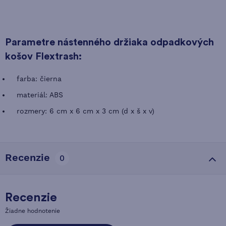
Parametre nástenného držiaka odpadkových
košov Flextrash:
farba: čierna
materiál: ABS
rozmery: 6 cm x 6 cm x 3 cm (d x š x v)
Recenzie
0
Recenzie
Žiadne hodnotenie