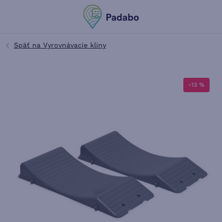
-13 %