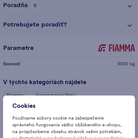
Poradňa
0
Potrebujete poradiť?
Parametre
Nosnosť
5000 kg
V týchto kategóriách nájdete
Fiamma
Vyrovnávacie kliny
Cookies
Používame súbory cookie na zabezpečenie
Zaujímavé alternatívy
správneho fungovania vášho obľúbeného e-shopu,
na prispôsobenie obsahu stránok vašim potrebám,