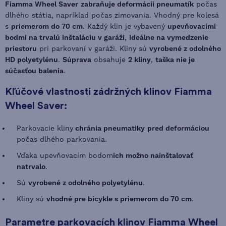
Fiamma Wheel Saver
zabraňuje deformácii pneumatík
počas
dlhého státia, napríklad počas zimovania. Vhodný pre kolesá
s
priemerom do 70 cm
. Každý klin je vybavený
upevňovacími
bodmi na trvalú inštaláciu v garáži
,
ideálne na vymedzenie
priestoru
pri parkovaní v garáži. Kliny sú
vyrobené z odolného
HD polyetylénu
.
Súprava
obsahuje
2 kliny
,
taška nie je
súčasťou balenia
.
Kľúčové vlastnosti zádržných klinov Fiamma
Wheel Saver:
Parkovacie kliny
chránia pneumatiky
pred deformáciou
počas dlhého parkovania.
Vďaka upevňovacím bodom
ich možno nainštalovať
natrvalo
.
Sú
vyrobené z odolného polyetylénu
.
Kliny sú
vhodné pre bicykle s priemerom do 70 cm
.
Parametre parkovacích klinov Fiamma Wheel