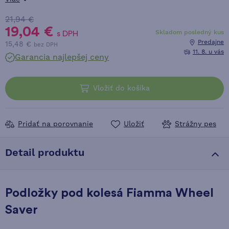
21,94 €
19,04 €
Skladom posledný kus
s DPH
Predajne
15,48 €
bez DPH
11. 8. u vás
Garancia najlepšej ceny
Vložiť do košíka
Pridať na porovnanie
Uložiť
Strážny pes
Detail produktu
Podložky pod kolesá Fiamma Wheel
Saver