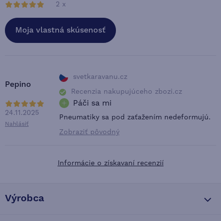
2 x
Moja vlastná skúsenosť
svetkaravanu.cz
Pepino
Recenzia nakupujúceho zbozi.cz
Páči sa mi
24.11.2025
Pneumatiky sa pod zaťažením nedeformujú.
Nahlásiť
Zobraziť pôvodný
Informácie o získavaní recenzií
Výrobca