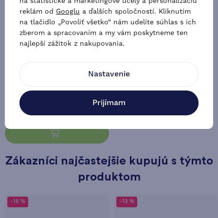
na štatistické a marketingové účely a personalizáciu
reklám od
Googlu
a ďalších spoločností. Kliknutím
na tlačidlo „Povoliť všetko“ nám udelíte súhlas s ich
zberom a spracovaním a my vám poskytneme ten
najlepší zážitok z nakupovania.
Parkovacie kliny pre vozidlá
Carbest, 2 ks
Nastavenie
19,46 €
Prijímam
Skladom u dodavateľa
Zákazníci najčastejšie kupujú s týmto
produktom
-15 %
-13 %