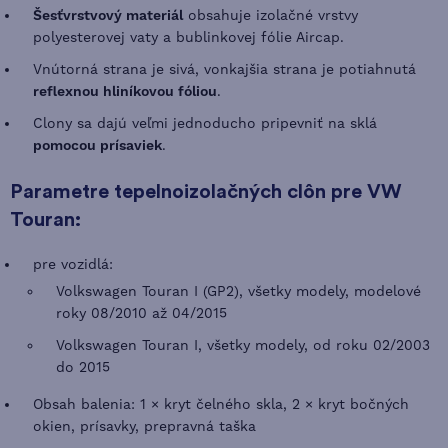
Šesťvrstvový materiál
obsahuje izolačné vrstvy
polyesterovej vaty a bublinkovej fólie Aircap.
Vnútorná strana je sivá, vonkajšia strana je potiahnutá
reflexnou hliníkovou fóliou
.
Clony sa dajú veľmi jednoducho pripevniť na sklá
pomocou prísaviek
.
Parametre tepelnoizolačných clôn pre VW
Touran:
pre vozidlá:
Volkswagen Touran I (GP2), všetky modely, modelové
roky 08/2010 až 04/2015
Volkswagen Touran I, všetky modely, od roku 02/2003
do 2015
Obsah balenia: 1 × kryt čelného skla, 2 × kryt bočných
okien, prísavky, prepravná taška