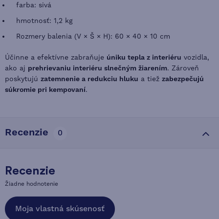
farba: sivá
hmotnosť: 1,2 kg
Rozmery balenia (V × Š × H): 60 × 40 × 10 cm
Účinne a efektívne zabraňuje
úniku tepla z interiéru
vozidla,
ako aj
prehrievaniu interiéru slnečným žiarením
. Zároveň
poskytujú
zatemnenie a redukciu hluku
a tiež
zabezpečujú
súkromie pri kempovaní
.
Recenzie
0
Recenzie
Žiadne hodnotenie
Moja vlastná skúsenosť