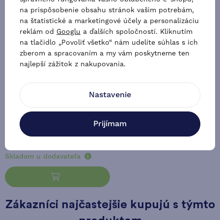
na prispôsobenie obsahu stránok vašim potrebám,
na štatistické a marketingové účely a personalizáciu
reklám od
Googlu
a ďalších spoločností. Kliknutím
na tlačidlo „Povoliť všetko“ nám udelíte súhlas s ich
zberom a spracovaním a my vám poskytneme ten
najlepší zážitok z nakupovania.
Nastavenie
Vnútorná tepelná izolácia
okien kabíny Brunner pre VW
Touran od roku 2015
Prijímam
1x
67,59 €
Skladom u dodavateľa
Zákazníci najčastejšie kupujú s týmto