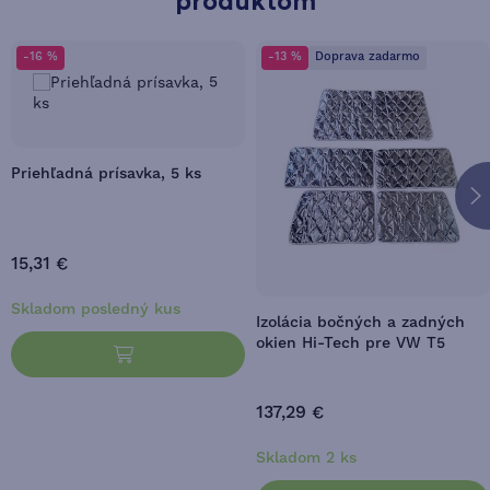
produktom
-16 %
-13 %
Doprava zadarmo
Priehľadná prísavka, 5 ks
15,31 €
Skladom posledný kus
Izolácia bočných a zadných
okien Hi-Tech pre VW T5
137,29 €
Skladom 2 ks