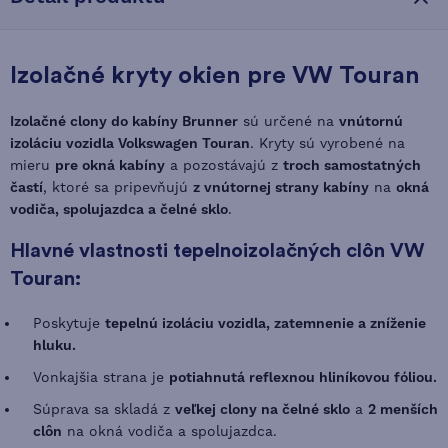
Izolačné kryty okien pre VW Touran
Izolačné clony do kabíny Brunner
sú určené na
vnútornú
izoláciu
vozidla Volkswagen Touran
. Kryty sú vyrobené na
mieru
pre okná kabíny
a pozostávajú z
troch samostatných
častí
, ktoré sa pripevňujú
z vnútornej strany kabíny
na
okná
vodiča, spolujazdca a čelné sklo
.
Hlavné vlastnosti tepelnoizolačných clôn VW
Touran:
Poskytuje
tepelnú izoláciu vozidla, zatemnenie a zníženie
hluku.
Vonkajšia strana je
potiahnutá reflexnou hliníkovou fóliou.
Súprava sa skladá z
veľkej clony na čelné sklo
a
2 menších
clôn
na okná vodiča a spolujazdca.