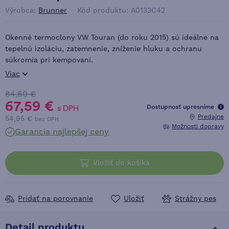
Výrobca:
Brunner
Kód produktu: A0133C42
Okenné termoclony VW Touran (do roku 2015) sú ideálne na
tepelnú izoláciu, zatemnenie, zníženie hluku a ochranu
súkromia pri kempovaní.
Viac
84,60 €
67,59 €
Dostupnosť upresníme
s DPH
Predajne
54,95 €
bez DPH
Možnosti dopravy
Garancia najlepšej ceny
Vložiť do košíka
Pridať na porovnanie
Uložiť
Strážny pes
Detail produktu