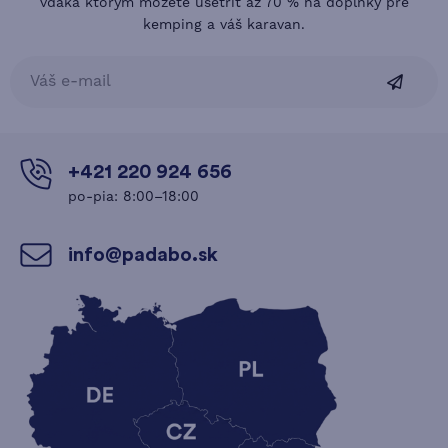
vďaka ktorým môžete ušetriť až 70 % na doplnky pre
kemping a váš karavan.
+421 220 924 656
po-pia: 8:00–18:00
info@padabo.sk