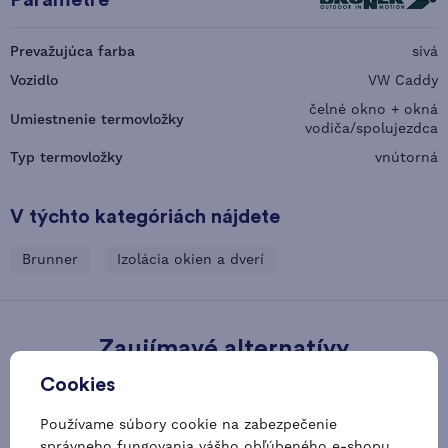
Prevažujúca farba
sivá
Vozidlo
VW Caddy
čelné okno + okná
Umiestnenie termovložky
vodiča/spolujezdca
Typ termovložky
vnútorná
V týchto kategóriách nájdete
Brunner
Izolácia okien a dverí
Zaujímavé alternatívy
Cookies
-20 %
Doprava zadarmo
Používame súbory cookie na zabezpečenie
správneho fungovania vášho obľúbeného e-shopu,